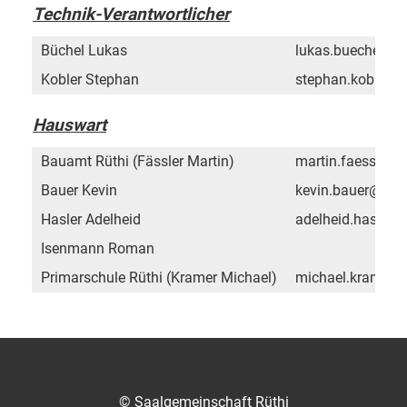
Technik-Verantwortlicher
Büchel Lukas
lukas.buechel@m
Kobler Stephan
stephan.kobler@
Hauswart
Bauamt Rüthi (Fässler Martin)
martin.faessler
Bauer Kevin
kevin.bauer@mzh
Hasler Adelheid
adelheid.hasler
Isenmann Roman
Primarschule Rüthi (Kramer Michael)
michael.kramer
© Saalgemeinschaft Rüthi